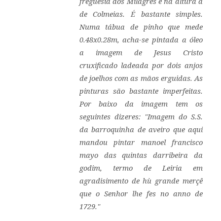
freguesia dos Milagres e na altura à
de Colmeias. É bastante simples.
Numa tábua de pinho que mede
0.48x0.28m, acha-se pintada a óleo
a imagem de Jesus Cristo
cruxificado ladeada por dois anjos
de joelhos com as mãos erguidas. As
pinturas são bastante imperfeitas.
Por baixo da imagem tem os
seguintes dizeres: "Imagem do S.S.
da barroquinha de aveiro que aqui
mandou pintar manoel francisco
mayo das quintas darribeira da
godim, termo de Leiria em
agradisimento de hù grande merçê
que o Senhor lhe fes no anno de
1729."