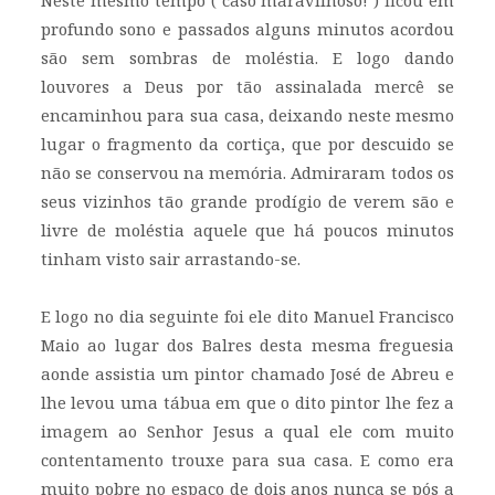
Neste mesmo tempo ( caso maravilhoso! ) ficou em
profundo sono e passados alguns minutos acordou
são sem sombras de moléstia. E logo dando
louvores a Deus por tão assinalada mercê se
encaminhou para sua casa, deixando neste mesmo
lugar o fragmento da cortiça, que por descuido se
não se conservou na memória. Admiraram todos os
seus vizinhos tão grande prodígio de verem são e
livre de moléstia aquele que há poucos minutos
tinham visto sair arrastando-se.
E logo no dia seguinte foi ele dito Manuel Francisco
Maio ao lugar dos Balres desta mesma freguesia
aonde assistia um pintor chamado José de Abreu e
lhe levou uma tábua em que o dito pintor lhe fez a
imagem ao Senhor Jesus a qual ele com muito
contentamento trouxe para sua casa. E como era
muito pobre no espaço de dois anos nunca se pós a