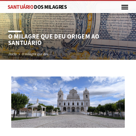
SANTUÁRIO
DOS MILAGRES
O MILAGRE QUE DEU ORIGEM AO
SANTUÁRIO
Inicio
O milagre que deu…
O
MILAGRE
QUE
DEU
ORIGEM
AO
SANTUÁRIO