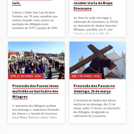
Luís.
receber visita do Bispo
Diocesano
Faleceu o Padre José Luís de Jesus
Ferreira, aos 78 anos, sacerdote que
Ao final da tarde terá lugar a
exerceu funções como pároco na
celebração da Eucaristia, às 19h30,
paróquia dos Milagres entre
no Santuário do Senhor Jesus dos
setembro de 1979 e janeiro de 1990.
Milagres, presidida por D. José
Ornelas, na qual os fiéis são
convidados a participar.
DOM, 15 DE MARÇO - 2026
SÁB, 7 DE MARÇO - 2026
Procissão dos Passos levou
Procissão dos Passos no
multidão ao Santuário dos
domingo, 15 de março
Milagres
A Procissão do Senhor dos Passos
realiza-se no domingo, dia 15 de
O Santuário dos Milagres acolheu
março, pelas 15 horas, no Santuário
este domingo a tradicional Procissão
dos Milagres, integrando as
dos Passos e o Sermão do Encontro
celebrações da Quaresma.
entre Nossa Senhora e Jesus Cristo.