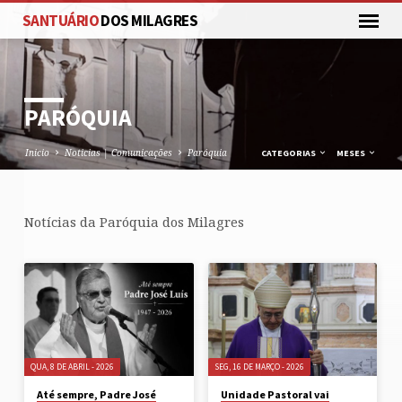
SANTUÁRIO
DOS MILAGRES
PARÓQUIA
Inicio
Noticias | Comunicações
Paróquia
CATEGORIAS
MESES
Notícias da Paróquia dos Milagres
PARÓQUIA
QUA, 8 DE ABRIL - 2026
SEG, 16 DE MARÇO - 2026
Até sempre, Padre José
Unidade Pastoral vai