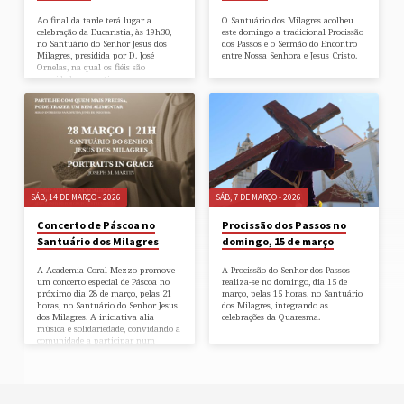
Ao final da tarde terá lugar a
O Santuário dos Milagres acolheu
celebração da Eucaristia, às 19h30,
este domingo a tradicional Procissão
no Santuário do Senhor Jesus dos
dos Passos e o Sermão do Encontro
Milagres, presidida por D. José
entre Nossa Senhora e Jesus Cristo.
Ornelas, na qual os fiéis são
convidados a participar.
SÁB, 14 DE MARÇO - 2026
SÁB, 7 DE MARÇO - 2026
Concerto de Páscoa no
Procissão dos Passos no
Santuário dos Milagres
domingo, 15 de março
A Academia Coral Mezzo promove
A Procissão do Senhor dos Passos
um concerto especial de Páscoa no
realiza-se no domingo, dia 15 de
próximo dia 28 de março, pelas 21
março, pelas 15 horas, no Santuário
horas, no Santuário do Senhor Jesus
dos Milagres, integrando as
dos Milagres. A iniciativa alia
celebrações da Quaresma.
música e solidariedade, convidando a
comunidade a participar num
momento cultural e,
simultaneamente, apoiar quem
mais precisa.