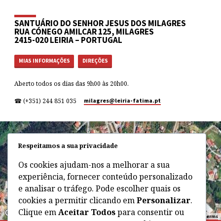
SANTUÁRIO DO SENHOR JESUS DOS MILAGRES
RUA CÓNEGO AMILCAR 125, MILAGRES
2415-020 LEIRIA – PORTUGAL
MIAS INFORMAÇÕES
DIREÇÕES
Aberto todos os dias das 9h00 às 20h00.
☎ (+351) 244 851 035
milagres​@leiria-fatima.pt
Respeitamos a sua privacidade
Os cookies ajudam-nos a melhorar a sua
experiência, fornecer conteúdo personalizado
e analisar o tráfego. Pode escolher quais os
cookies a permitir clicando em
Personalizar
.
Clique em
Aceitar Todos
para consentir ou
Terms
Keyboard shortcuts
Image may be subject to copyright