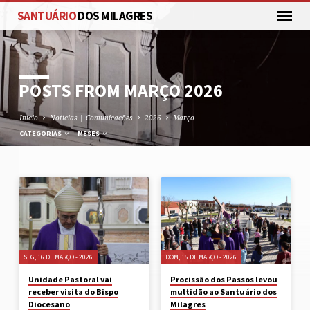
SANTUÁRIO
DOS MILAGRES
POSTS FROM MARÇO 2026
Inicio
Noticias | Comunicações
2026
Março
CATEGORIAS
MESES
POSTS
FROM
MARÇO
2026
SEG, 16 DE MARÇO - 2026
DOM, 15 DE MARÇO - 2026
Unidade Pastoral vai
Procissão dos Passos levou
receber visita do Bispo
multidão ao Santuário dos
Diocesano
Milagres