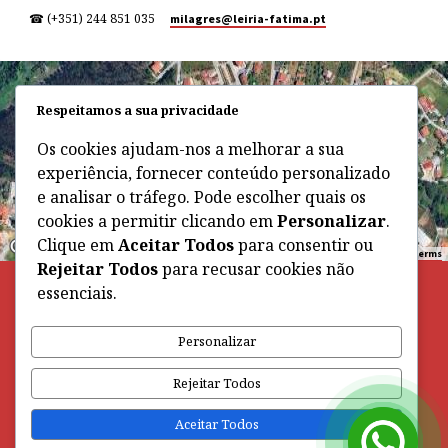
☎ (+351) 244 851 035
milagres​@leiria-fatima.pt
Respeitamos a sua privacidade
Os cookies ajudam-nos a melhorar a sua
experiência, fornecer conteúdo personalizado
e analisar o tráfego. Pode escolher quais os
cookies a permitir clicando em
Personalizar
.
Clique em
Aceitar Todos
para consentir ou
Terms
Keyboard shortcuts
Image may be subject to copyright
Rejeitar Todos
para recusar cookies não
essenciais.
SANTUÁRIO
NOTÍCIAS
AGENDA
O milagre dos Milagres
Santuário dos Milagres
Santuário dos Milagres
História e construção
Paróquia dos Milagres
Paróquia dos Milagres
Personalizar
Oração ao Senhor Jesus
Unidade Pastoral
Unidade Pastoral
Visitas guiadas
Ver tudo …
Ver tudo …
Rejeitar Todos
Aceitar Todos